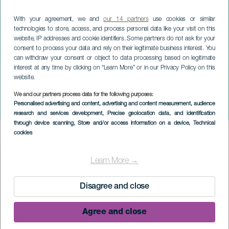
With your agreement, we and
our 14 partners
use cookies or similar
technologies to store, access, and process personal data like your visit on this
website, IP addresses and cookie identifiers. Some partners do not ask for your
consent to process your data and rely on their legitimate business interest. You
can withdraw your consent or object to data processing based on legitimate
interest at any time by clicking on “Learn More” or in our Privacy Policy on this
website.
LA PALMA
We and our partners process data for the following purposes:
Personalised advertising and content, advertising and content measurement, audience
Alicja w Krainie Czarów
research and services development
, Precise geolocation data, and identification
through device scanning
, Store and/or access information on a device
, Technical
cookies
Imagen
Listado
Learn More →
Disagree and close
Agree and close