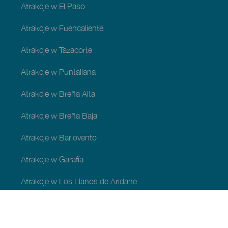
Atrakcje w El Paso
Atrakcje w Fuencaliente
Atrakcje w Tazacorte
Atrakcje w Puntallana
Atrakcje w Breña Alta
Atrakcje w Breña Baja
Atrakcje w Barlovento
Atrakcje w Garafía
Atrakcje w Los Llanos de Aridane
Atrakcje w Puntagorda
Atrakcje w San Andrés y Sauces