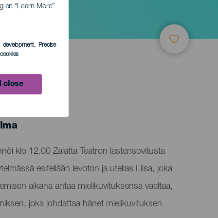
ing on “Learn More”
s development
, Precise
l cookies
 close
alma
nöi klo 12.00 Zalatta Teatron lastensovitusta
lmässä esitellään levoton ja utelias Liisa, joka
kemisen aikana antaa mielikuvituksensa vaeltaa,
niksen, joka johdattaa hänet mielikuvituksen