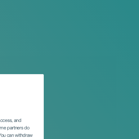
 access, and
Some partners do
. You can withdraw