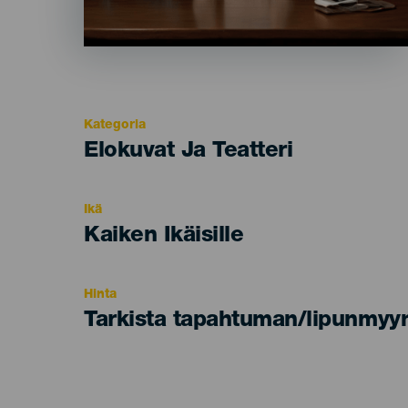
Kategoria
Categoría
Elokuvat Ja Teatteri
del
evento
Ikä
Edad
Kaiken Ikäisille
Recomendada
Hinta
Tarkista tapahtuman/lipunmyyn