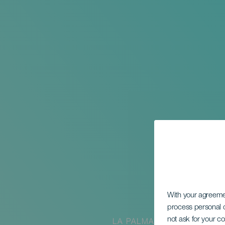
With your agreem
process personal d
not ask for your c
LA PALMA