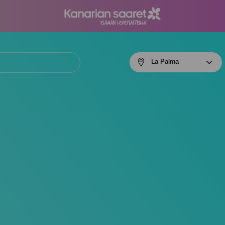
Menú
La Palma
navigation
La
Palma