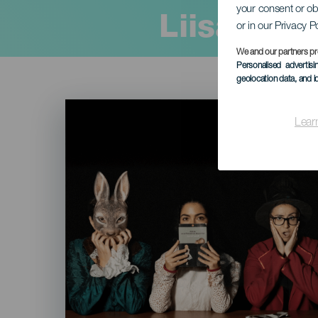
your consent or ob
Liisa Ih
or in our Privacy P
We and our partners pr
Personalised advertis
geolocation data, and i
Imagen
Listado
Lear