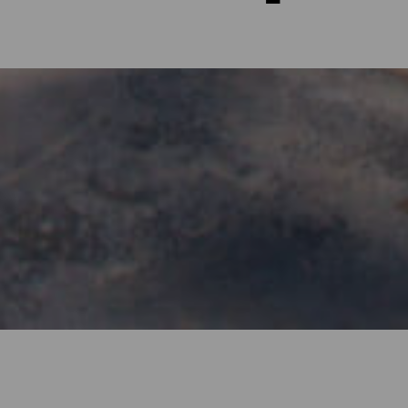
 La Palma
at eine einzigartige Geografie mit vielen Gipfeln, Klippen und Hä
nden kann. Mit Blick auf den Atlantik, üppige Täler oder ein Meer
iergang oder eine einfache Pause auf dem Weg, denn es gibt fast 
sten liegt, und stellen Sie sich Ihre Tage auf La Palma vor.