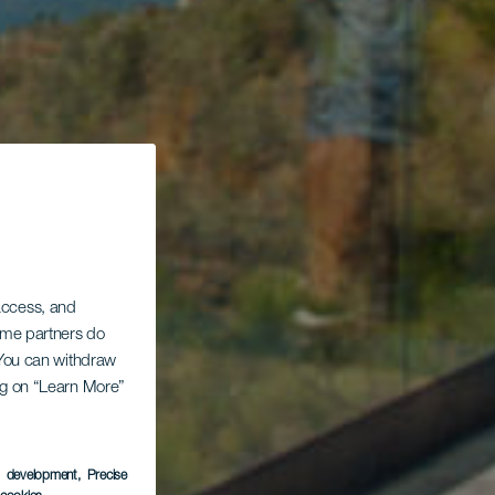
 access, and
Some partners do
. You can withdraw
ing on “Learn More”
s development
, Precise