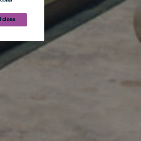
l cookies
 close