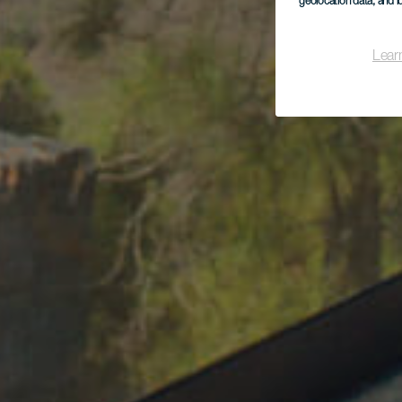
geolocation data, and i
Lear