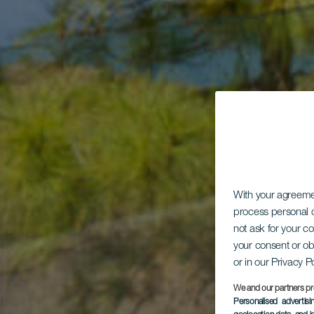
With your agreem
process personal d
not ask for your c
your consent or ob
or in our Privacy P
We and our partners pr
Personalised advertis