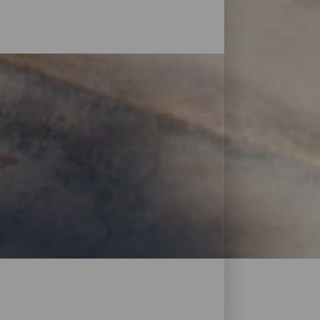
ngen geschaffen, von denen aus man die
 von Sternen sind die Aussichtspunkte von
so viele wie es Strände gibt. Finden Sie