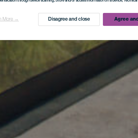
dentification through device scanning
, Store and/or access information on a device
, Technica
n More →
Disagree and close
Agree and