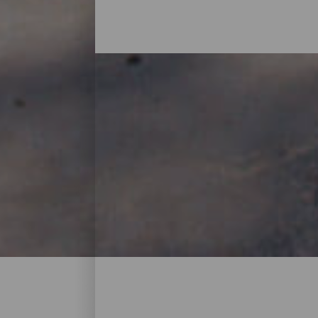
Die Aussichtspunkte von
Die vulkanische Vergangenheit der Insel h
Natur aus einem anderen Blickwinkel erku
La Palma eine gute Ausrede für einen Spaz
den Aussichtspunkt, der Ihrem Ziel am näch