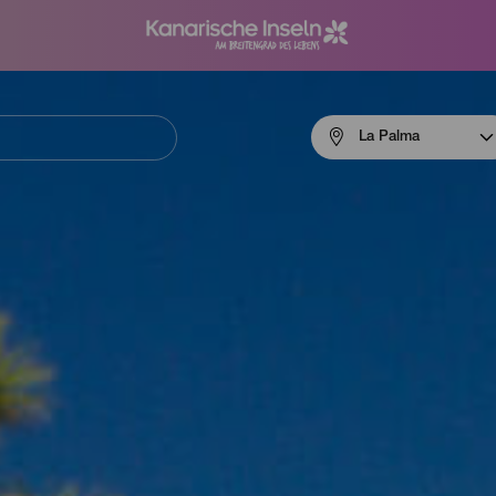
Menú
La Palma
navigation
La
Palma