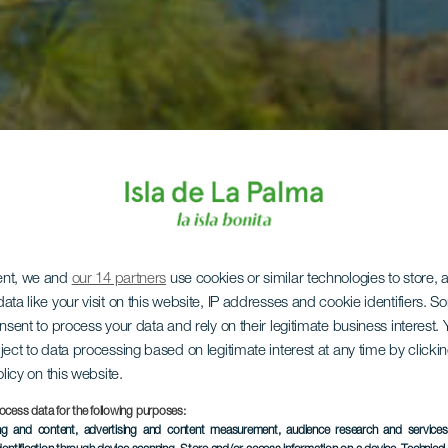
ent, we and
our 14 partners
use cookies or similar technologies to store,
ata like your visit on this website, IP addresses and cookie identifiers. 
onsent to process your data and rely on their legitimate business interest
ject to data processing based on legitimate interest at any time by click
olicy on this website.
ocess data for the following purposes:
ing and content, advertising and content measurement, audience research and service