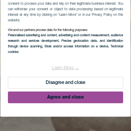
consent to process your data and rely on their legitimate business interest. You
can withdraw your consent or object to data processing based on legitimate
interest at any time by clicking on “Learn More” or in our Privacy Policy on this
website.
We and our partners process data for the following purposes:
Personalised advertising and content, advertising and content measurement, audience
research and services development
, Precise geolocation data, and identification
through device scanning
, Store and/or access information on a device
, Technical
cookies
Learn More →
Disagree and close
Agree and close