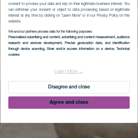
consent to process your data and rely on their legitimate business interest. You
can withdraw your consent or object to data processing based on legitimate
interest at any time by clicking on “Learn More” or in our Privacy Policy on this
website.
We and our partners process data for the following purposes:
Personalised advertising and content, advertising and content measurement, audience
research and services development
, Precise geolocation data, and identification
through device scanning
, Store and/or access information on a device
, Technical
cookies
Learn More →
Disagree and close
Agree and close