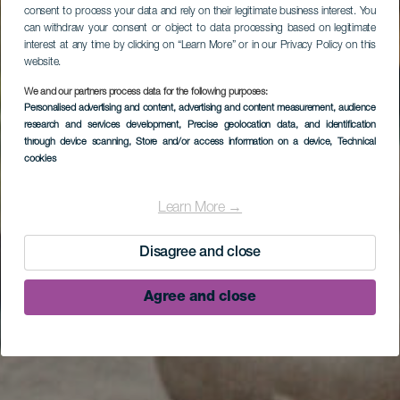
consent to process your data and rely on their legitimate business interest. You
can withdraw your consent or object to data processing based on legitimate
interest at any time by clicking on “Learn More” or in our Privacy Policy on this
website.
We and our partners process data for the following purposes:
Personalised advertising and content, advertising and content measurement, audience
research and services development
, Precise geolocation data, and identification
through device scanning
, Store and/or access information on a device
, Technical
cookies
Learn More →
Disagree and close
Agree and close