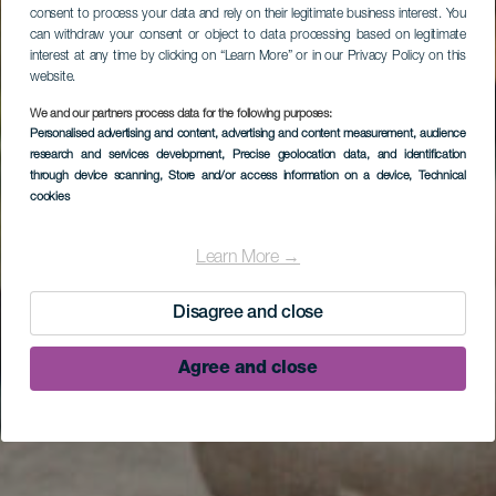
consent to process your data and rely on their legitimate business interest. You
can withdraw your consent or object to data processing based on legitimate
interest at any time by clicking on “Learn More” or in our Privacy Policy on this
website.
We and our partners process data for the following purposes:
Personalised advertising and content, advertising and content measurement, audience
research and services development
, Precise geolocation data, and identification
through device scanning
, Store and/or access information on a device
, Technical
cookies
Learn More →
Disagree and close
Agree and close