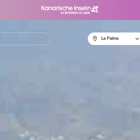
Menú
La Palma
navigation
La
Palma