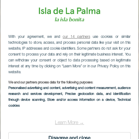
With your agreement, we and
our 14 partners
use cookies or similar
technologies to store, access, and process personal data like your visit on this
website, IP addresses and cookie identifiers. Some partners do not ask for your
consent to process your data and rely on their legitimate business interest. You
can withdraw your consent or object to data processing based on legitimate
interest at any time by clicking on “Learn More” or in our Privacy Policy on this
website.
We and our partners process data for the following purposes:
Personalised advertising and content, advertising and content measurement, audience
research and services development
, Precise geolocation data, and identification
through device scanning
, Store and/or access information on a device
, Technical
cookies
Learn More →
Disagree and close