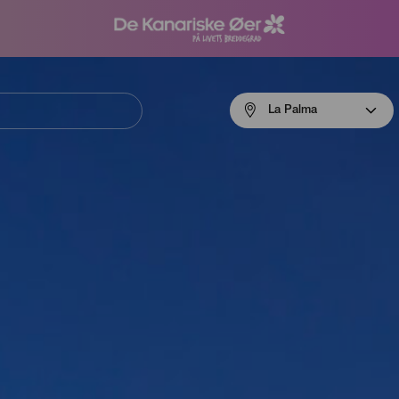
Menú
La Palma
navigation
La
Palma