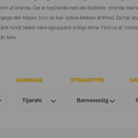
orm af strande. Der er bystrande med alle faciliteter, strande med
rge eller klipper, hvor du kan opleve følelsen af frihed. De har dog
ret rundt takket være øgruppens solrige klima. Find ud af, hvorda
n ferie.
KOMMUNE
STRANDTYPE
SA