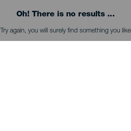
Oh! There is no results ...
Try again, you will surely find something you like
TING, MAN BØR SE OG FORETAGE SIG
Observatorier på La Palma
Stier på La Palma
Strande på La Palma