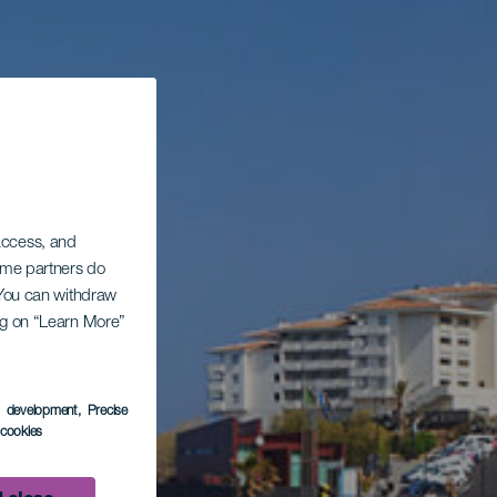
 access, and
Some partners do
. You can withdraw
ing on “Learn More”
s development
, Precise
l cookies