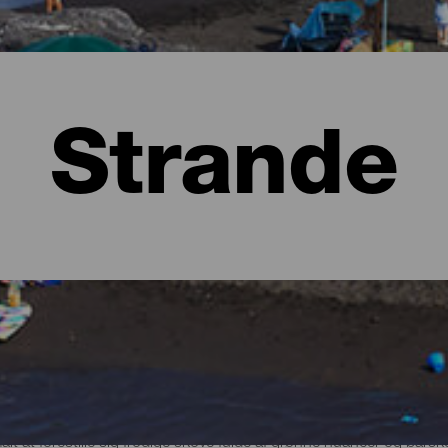
Strande
lma
t at forestille sig frodige skove fulde af grønne nuancer og bars