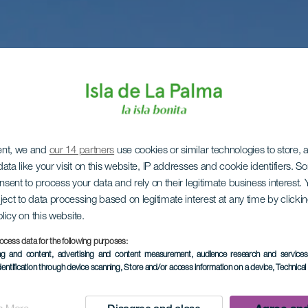
ent, we and
our 14 partners
use cookies or similar technologies to store,
ata like your visit on this website, IP addresses and cookie identifiers. 
onsent to process your data and rely on their legitimate business interest
ject to data processing based on legitimate interest at any time by click
olicy on this website.
ocess data for the following purposes:
ing and content, advertising and content measurement, audience research and service
dentification through device scanning
, Store and/or access information on a device
, Technica