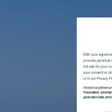
With your agreem
process personal d
not ask for your c
your consent or ob
or in our Privacy P
We and our partners pr
Personalised advertis
geolocation data, and i