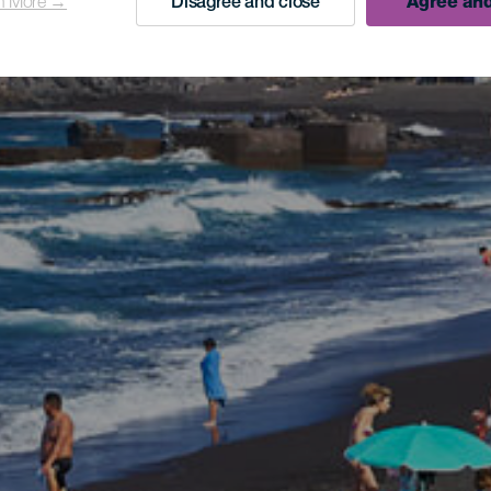
n More →
Disagree and close
Agree and