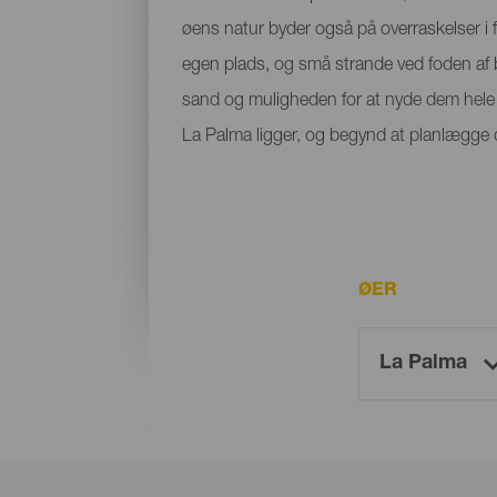
øens natur byder også på overraskelser i f
egen plads, og små strande ved foden af bje
sand og muligheden for at nyde dem hele å
La Palma ligger, og begynd at planlægge di
ØER