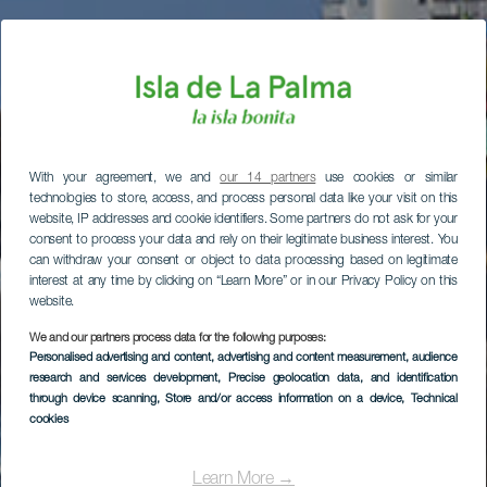
With your agreement, we and
our 14 partners
use cookies or similar
technologies to store, access, and process personal data like your visit on this
website, IP addresses and cookie identifiers. Some partners do not ask for your
consent to process your data and rely on their legitimate business interest. You
can withdraw your consent or object to data processing based on legitimate
interest at any time by clicking on “Learn More” or in our Privacy Policy on this
website.
We and our partners process data for the following purposes:
Personalised advertising and content, advertising and content measurement, audience
research and services development
, Precise geolocation data, and identification
through device scanning
, Store and/or access information on a device
, Technical
cookies
Learn More →