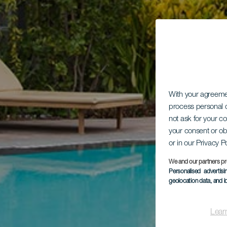
With your agreem
process personal d
not ask for your c
your consent or ob
or in our Privacy P
We and our partners pr
Personalised advertis
geolocation data, and i
Lear