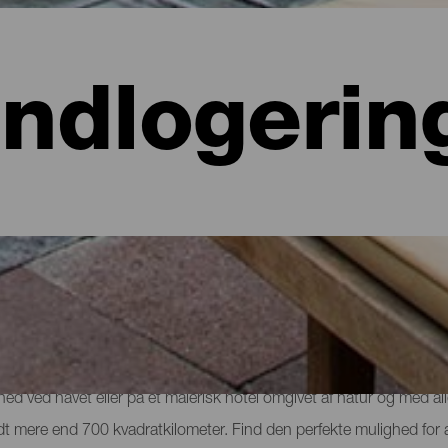
Indlogerin
 hoteller, lejligheder...
lighed ved havet eller på et malerisk hotel omgivet af natur og med al
e lidt mere end 700 kvadratkilometer. Find den perfekte mulighed for