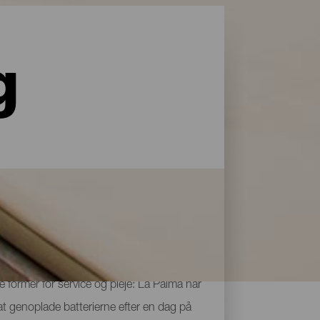
g
le former for service og pleje: La Palma har
 at genoplade batterierne efter en dag på