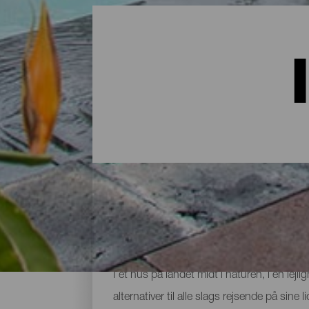
Indkvartering på La Palma:
I et hus på landet midt i naturen, i en lej
alternativer til alle slags rejsende på sin