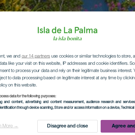
ent, we and
our 14 partners
use cookies or similar technologies to store,
ata like your visit on this website, IP addresses and cookie identifiers. 
onsent to process your data and rely on their legitimate business interest
ject to data processing based on legitimate interest at any time by click
olicy on this website.
ocess data for the following purposes:
ing and content, advertising and content measurement, audience research and service
dentification through device scanning
, Store and/or access information on a device
, Technica
n More →
Disagree and close
Agree and