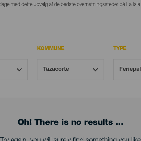
par dage med dette udvalg af de bedste overnatningssteder på La Isla
KOMMUNE
TYPE
Oh! There is no results ...
Try again, you will surely find something you like