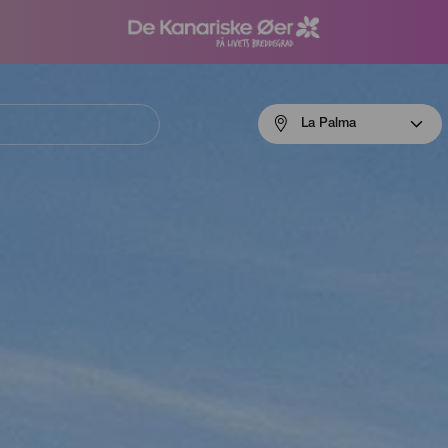
Menú
La Palma
navigation
La
Palma