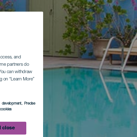
 access, and
Some partners do
. You can withdraw
ing on “Learn More”
s development
, Precise
l cookies
 close