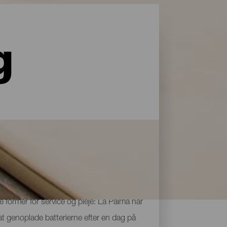
g
le former for service og pleje: La Palma har
 at genoplade batterierne efter en dag på