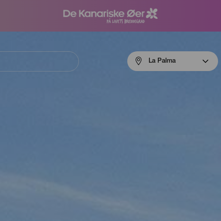
Menú
La Palma
navigation
La
Palma