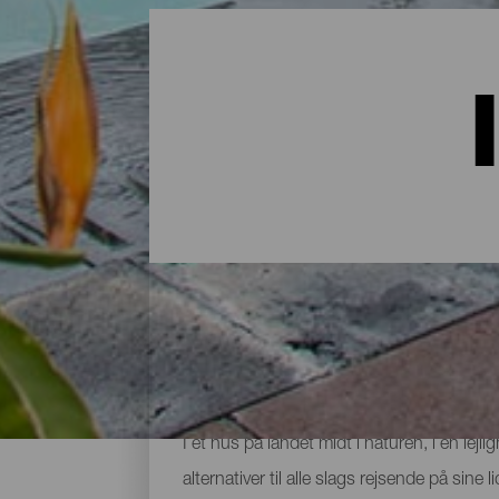
Indkvartering på La Palma:
I et hus på landet midt i naturen, i en lej
alternativer til alle slags rejsende på sin