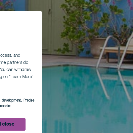
 access, and
Some partners do
. You can withdraw
ing on “Learn More”
s development
, Precise
l cookies
 close