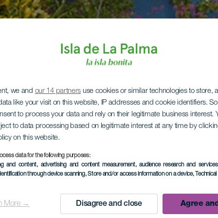
ent, we and
our 14 partners
use cookies or similar technologies to store,
ata like your visit on this website, IP addresses and cookie identifiers. 
onsent to process your data and rely on their legitimate business interest
ject to data processing based on legitimate interest at any time by click
olicy on this website.
ocess data for the following purposes:
ing and content, advertising and content measurement, audience research and service
dentification through device scanning
, Store and/or access information on a device
, Technica
n More →
Disagree and close
Agree and