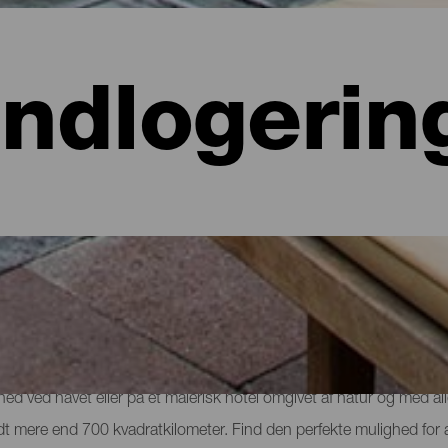
Indlogerin
 hoteller, lejligheder...
lighed ved havet eller på et malerisk hotel omgivet af natur og med al
e lidt mere end 700 kvadratkilometer. Find den perfekte mulighed for