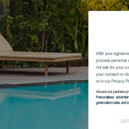
With your agreem
process personal d
not ask for your c
your consent or ob
or in our Privacy P
We and our partners pr
Personalised advertis
geolocation data, and i
Lear