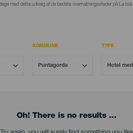
par dage med dette udvalg af de bedste overnatningssteder på La Isla
KOMMUNE
TYPE
Oh! There is no results ...
Try again, you will surely find something you like