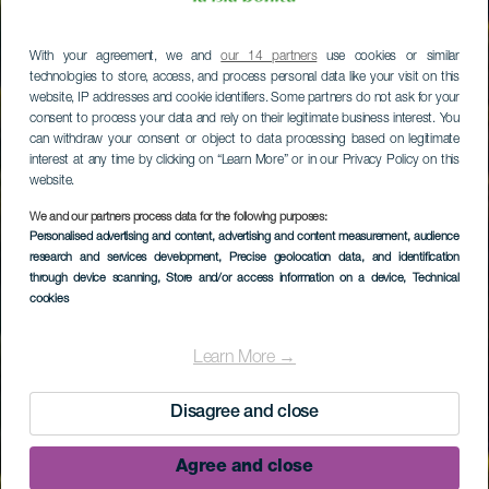
With your agreement, we and
our 14 partners
use cookies or similar
technologies to store, access, and process personal data like your visit on this
website, IP addresses and cookie identifiers. Some partners do not ask for your
consent to process your data and rely on their legitimate business interest. You
can withdraw your consent or object to data processing based on legitimate
interest at any time by clicking on “Learn More” or in our Privacy Policy on this
website.
We and our partners process data for the following purposes:
Personalised advertising and content, advertising and content measurement, audience
research and services development
, Precise geolocation data, and identification
through device scanning
, Store and/or access information on a device
, Technical
cookies
Learn More →
Disagree and close
Agree and close