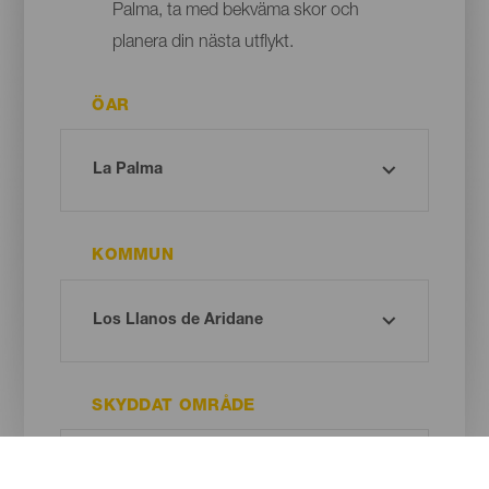
Palma, ta med bekväma skor och
planera din nästa utflykt.
ÖAR
KOMMUN
SKYDDAT OMRÅDE