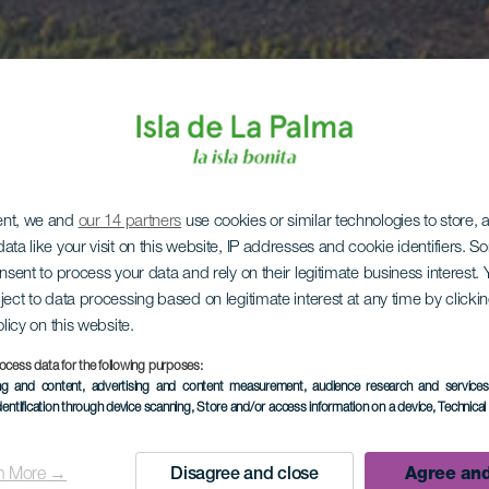
ent, we and
our 14 partners
use cookies or similar technologies to store,
ata like your visit on this website, IP addresses and cookie identifiers. 
onsent to process your data and rely on their legitimate business interest
ject to data processing based on legitimate interest at any time by click
olicy on this website.
ocess data for the following purposes:
ing and content, advertising and content measurement, audience research and service
dentification through device scanning
, Store and/or access information on a device
, Technica
n More →
Disagree and close
Agree and