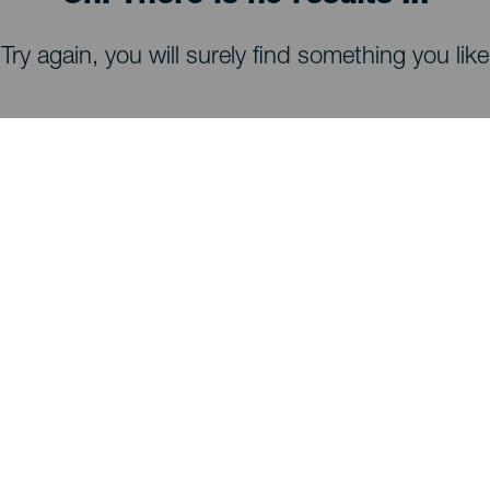
Try again, you will surely find something you like
ATT SE OCH GÖRA
Stjärnskådning på La Palma
Vandringsleder på La Palma
Stränder på La Palma
Utsiktsplatser på La Palma