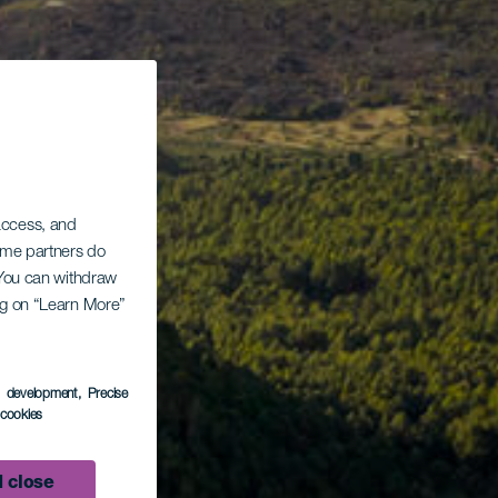
 access, and
Some partners do
. You can withdraw
ing on “Learn More”
s development
, Precise
l cookies
 close