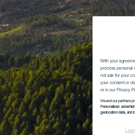
With your agreem
process personal d
not ask for your c
your consent or ob
or in our Privacy P
We and our partners pr
Personalised advertis
geolocation data, and i
Lear