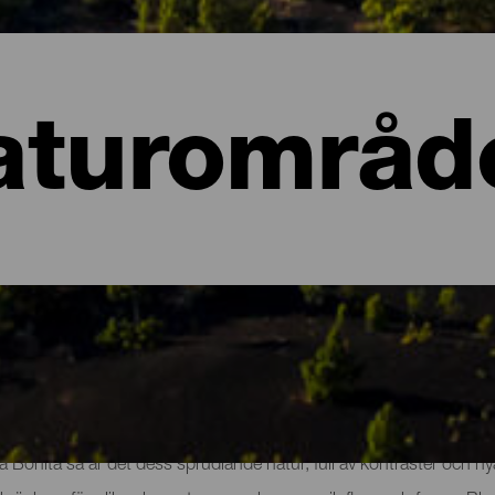
aturområd
dena på La Palma
Bonita så är det dess sprudlande natur, full av kontraster och n