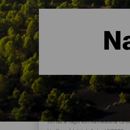
N
De viktigaste naturområ
Om det är något som kännetecknar La Isla 