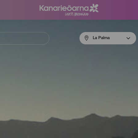
Menú
La Palma
navigation
La
Palma