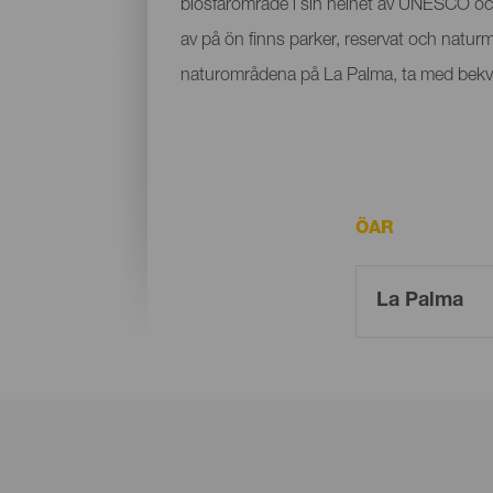
biosfärområde i sin helhet av UNESCO oc
av på ön finns parker, reservat och natur
naturområdena på La Palma, ta med bekvä
ÖAR