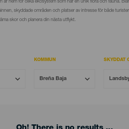
h är hem för olika ekosystem som har en unik flora och fauna. B
minnen, skyddade områden och platser av intresse för både turister
ma skor och planera din nästa utflykt.
KOMMUN
SKYDDAT 
Oh! There is no results ...