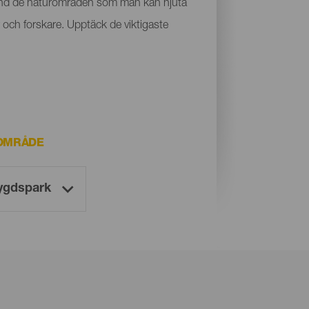
land de naturområden som man kan njuta
 och forskare. Upptäck de viktigaste
OMRÅDE