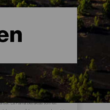
en
yanser. La Palma betraktas som ett