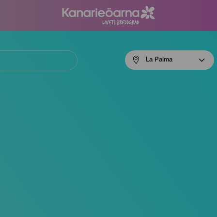
Menú
La Palma
navigation
La
Palma