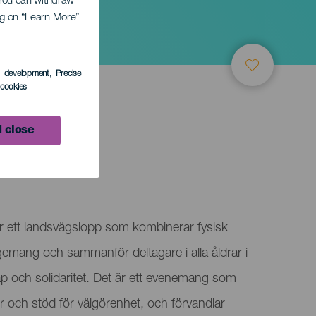
. You can withdraw
ing on “Learn More”
s development
, Precise
l cookies
 close
 är ett landsvägslopp som kombinerar fysisk
agemang och sammanför deltagare i alla åldrar i
 och solidaritet. Det är ett evenemang som
 och stöd för välgörenhet, och förvandlar