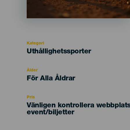
Kategori
Categoría
Uthållighetssporter
del
evento
Ålder
Edad
För Alla Åldrar
Recomendada
Pris
Vänligen kontrollera webbplat
event/biljetter