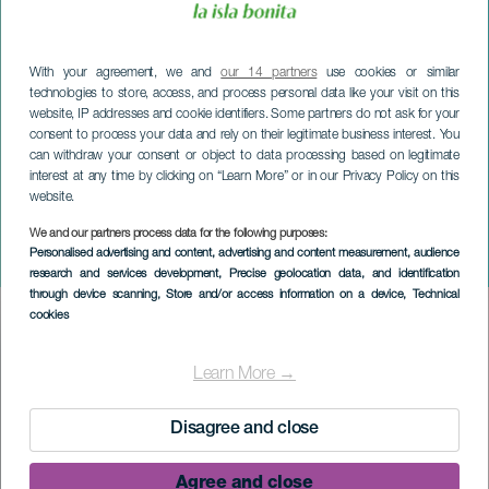
With your agreement, we and
our 14 partners
use cookies or similar
technologies to store, access, and process personal data like your visit on this
website, IP addresses and cookie identifiers. Some partners do not ask for your
consent to process your data and rely on their legitimate business interest. You
can withdraw your consent or object to data processing based on legitimate
interest at any time by clicking on “Learn More” or in our Privacy Policy on this
website.
LA PALMA
Solidariteitsrace in El
We and our partners process data for the following purposes:
Personalised advertising and content, advertising and content measurement, audience
Paso
research and services development
, Precise geolocation data, and identification
through device scanning
, Store and/or access information on a device
, Technical
cookies
Imagen
Listado
Learn More →
Disagree and close
Agree and close