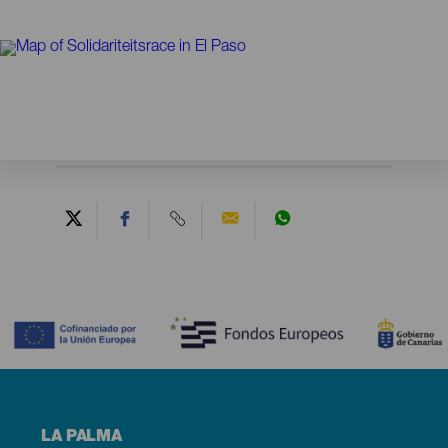
Contenido
Menú
LA PALMA