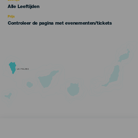
Leeftijd
Edad
Alle Leeftijden
Recomendada
Prijs
Controleer de pagina met evenementen/tickets
LA PALMA