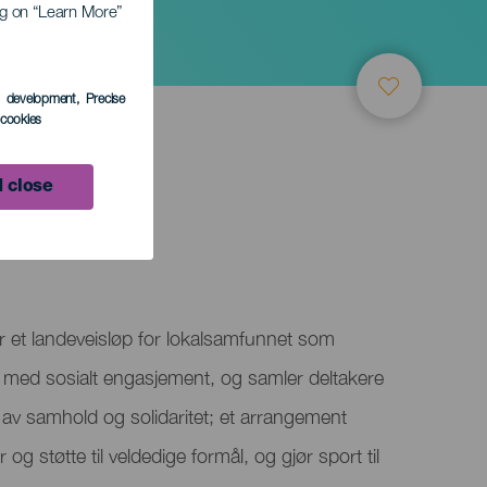
ing on “Learn More”
s development
, Precise
l cookies
 close
er et landeveisløp for lokalsamfunnet som
et med sosialt engasjement, og samler deltakere
e av samhold og solidaritet; et arrangement
 støtte til veldedige formål, og gjør sport til