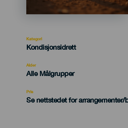
Kategori
Categoría
Kondisjonsidrett
del
evento
Alder
Edad
Alle Målgrupper
Recomendada
Pris
Se nettstedet for arrangementer/bi