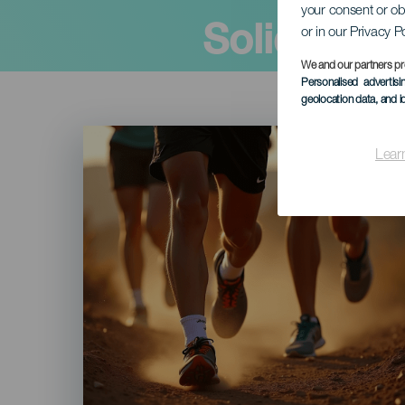
your consent or ob
Solidaritet
or in our Privacy P
We and our partners pr
Personalised advertis
geolocation data, and i
Imagen
Listado
Lear