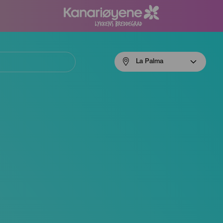
Menú
La Palma
navigation
La
Palma