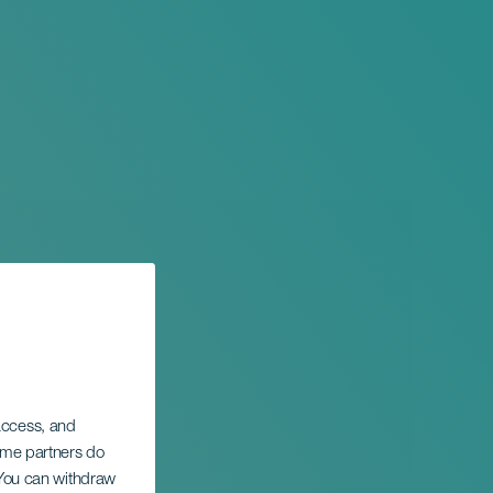
 access, and
Some partners do
. You can withdraw