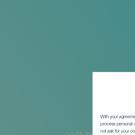
With your agreem
process personal d
not ask for your c
LA PALMA