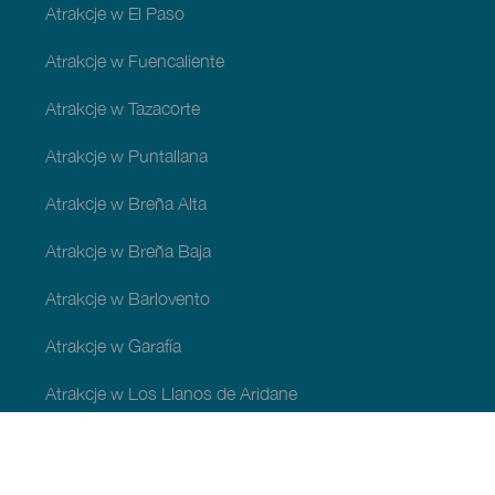
Atrakcje w El Paso
Atrakcje w Fuencaliente
Atrakcje w Tazacorte
Atrakcje w Puntallana
Atrakcje w Breña Alta
Atrakcje w Breña Baja
Atrakcje w Barlovento
Atrakcje w Garafía
Atrakcje w Los Llanos de Aridane
Atrakcje w Puntagorda
Atrakcje w San Andrés y Sauces