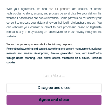
With your agreement, we and
our 14 partners
use cookies or similar
technologies to store, access, and process personal data like your visit on this
website, IP addresses and cookie identifiers. Some partners do not ask for your
consent to process your data and rely on their legitimate business interest. You
can withdraw your consent or object to data processing based on legitimate
interest at any time by clicking on “Learn More” or in our Privacy Policy on this
website.
LA PALMA
Wyścig Solidarności w El
We and our partners process data for the following purposes:
Personalised advertising and content, advertising and content measurement, audience
Paso
research and services development
, Precise geolocation data, and identification
through device scanning
, Store and/or access information on a device
, Technical
cookies
Imagen
Listado
Learn More →
Disagree and close
Agree and close