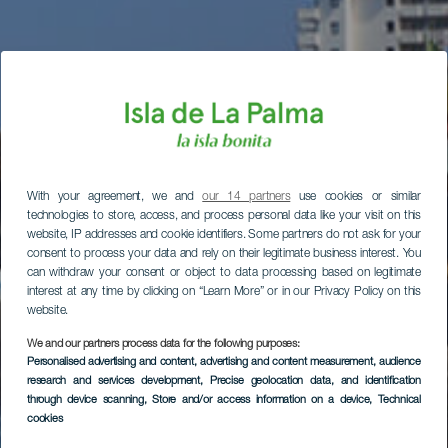
With your agreement, we and
our 14 partners
use cookies or similar
technologies to store, access, and process personal data like your visit on this
website, IP addresses and cookie identifiers. Some partners do not ask for your
consent to process your data and rely on their legitimate business interest. You
can withdraw your consent or object to data processing based on legitimate
interest at any time by clicking on “Learn More” or in our Privacy Policy on this
website.
We and our partners process data for the following purposes:
Personalised advertising and content, advertising and content measurement, audience
research and services development
, Precise geolocation data, and identification
through device scanning
, Store and/or access information on a device
, Technical
cookies