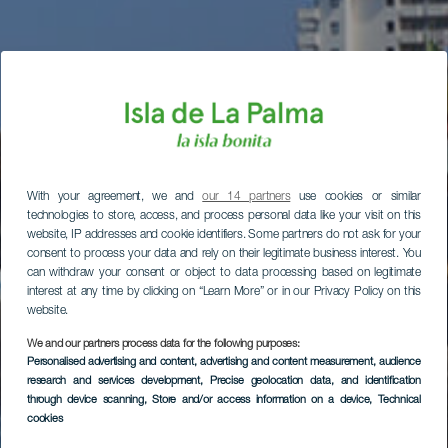
With your agreement, we and
our 14 partners
use cookies or similar
technologies to store, access, and process personal data like your visit on this
website, IP addresses and cookie identifiers. Some partners do not ask for your
consent to process your data and rely on their legitimate business interest. You
can withdraw your consent or object to data processing based on legitimate
interest at any time by clicking on “Learn More” or in our Privacy Policy on this
website.
We and our partners process data for the following purposes:
Personalised advertising and content, advertising and content measurement, audience
research and services development
, Precise geolocation data, and identification
through device scanning
, Store and/or access information on a device
, Technical
cookies