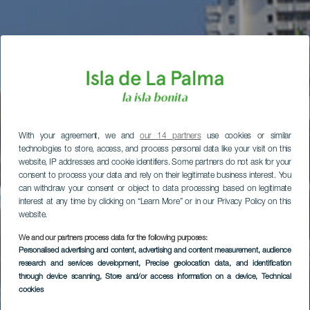
With your agreement, we and
our 14 partners
use cookies or similar
technologies to store, access, and process personal data like your visit on this
website, IP addresses and cookie identifiers. Some partners do not ask for your
consent to process your data and rely on their legitimate business interest. You
can withdraw your consent or object to data processing based on legitimate
interest at any time by clicking on “Learn More” or in our Privacy Policy on this
website.
We and our partners process data for the following purposes:
Personalised advertising and content, advertising and content measurement, audience
research and services development
, Precise geolocation data, and identification
through device scanning
, Store and/or access information on a device
, Technical
cookies