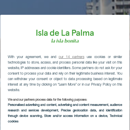
With your agreement, we and
our 14 partners
use cookies or similar
technologies to store, access, and process personal data like your visit on this
website, IP addresses and cookie identifiers. Some partners do not ask for your
consent to process your data and rely on their legitimate business interest. You
can withdraw your consent or object to data processing based on legitimate
interest at any time by clicking on “Learn More” or in our Privacy Policy on this
website.
We and our partners process data for the following purposes:
Personalised advertising and content, advertising and content measurement, audience
research and services development
, Precise geolocation data, and identification
through device scanning
, Store and/or access information on a device
, Technical
cookies