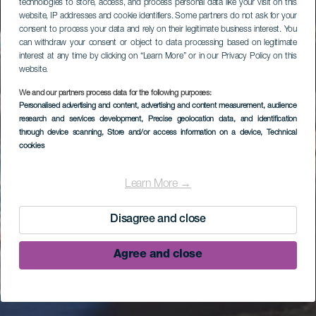
technologies to store, access, and process personal data like your visit on this
website, IP addresses and cookie identifiers. Some partners do not ask for your
consent to process your data and rely on their legitimate business interest. You
can withdraw your consent or object to data processing based on legitimate
interest at any time by clicking on “Learn More” or in our Privacy Policy on this
website.
We and our partners process data for the following purposes:
Personalised advertising and content, advertising and content measurement, audience
research and services development
, Precise geolocation data, and identification
through device scanning
, Store and/or access information on a device
, Technical
cookies
Learn More →
Disagree and close
Agree and close