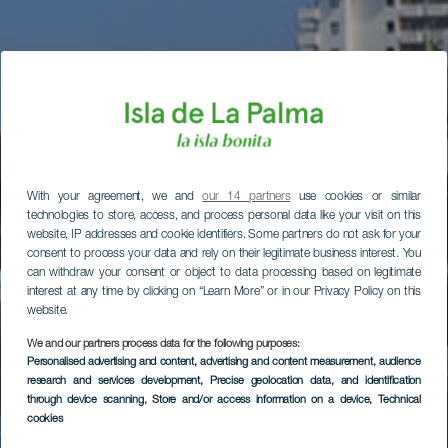
With your agreement, we and
our 14 partners
use cookies or similar
technologies to store, access, and process personal data like your visit on this
website, IP addresses and cookie identifiers. Some partners do not ask for your
consent to process your data and rely on their legitimate business interest. You
can withdraw your consent or object to data processing based on legitimate
interest at any time by clicking on “Learn More” or in our Privacy Policy on this
website.
We and our partners process data for the following purposes:
Personalised advertising and content, advertising and content measurement, audience
research and services development
, Precise geolocation data, and identification
through device scanning
, Store and/or access information on a device
, Technical
cookies