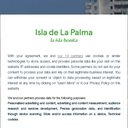
With your agreement, we and
our 14 partners
use cookies or similar
technologies to store, access, and process personal data like your visit on this
website, IP addresses and cookie identifiers. Some partners do not ask for your
consent to process your data and rely on their legitimate business interest. You
can withdraw your consent or object to data processing based on legitimate
interest at any time by clicking on “Learn More” or in our Privacy Policy on this
website.
We and our partners process data for the following purposes:
Personalised advertising and content, advertising and content measurement, audience
research and services development
, Precise geolocation data, and identification
through device scanning
, Store and/or access information on a device
, Technical
cookies