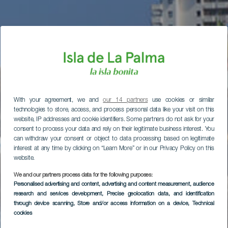
With your agreement, we and
our 14 partners
use cookies or similar
technologies to store, access, and process personal data like your visit on this
website, IP addresses and cookie identifiers. Some partners do not ask for your
consent to process your data and rely on their legitimate business interest. You
can withdraw your consent or object to data processing based on legitimate
interest at any time by clicking on “Learn More” or in our Privacy Policy on this
website.
We and our partners process data for the following purposes:
Personalised advertising and content, advertising and content measurement, audience
research and services development
, Precise geolocation data, and identification
through device scanning
, Store and/or access information on a device
, Technical
cookies