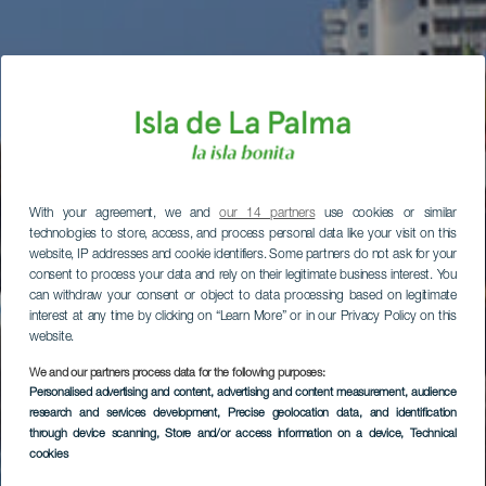
With your agreement, we and
our 14 partners
use cookies or similar
technologies to store, access, and process personal data like your visit on this
website, IP addresses and cookie identifiers. Some partners do not ask for your
consent to process your data and rely on their legitimate business interest. You
can withdraw your consent or object to data processing based on legitimate
interest at any time by clicking on “Learn More” or in our Privacy Policy on this
website.
We and our partners process data for the following purposes:
Personalised advertising and content, advertising and content measurement, audience
research and services development
, Precise geolocation data, and identification
through device scanning
, Store and/or access information on a device
, Technical
cookies