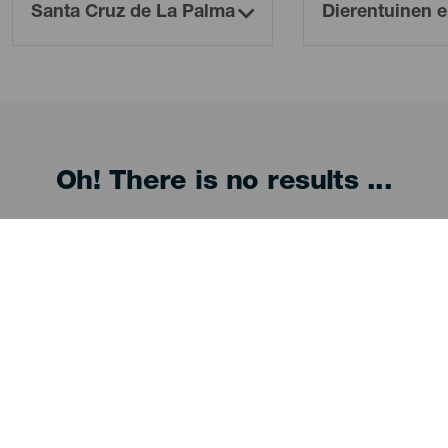
Oh! There is no results ...
Try again, you will surely find something you like
WAT TE ZIEN EN TE DOEN