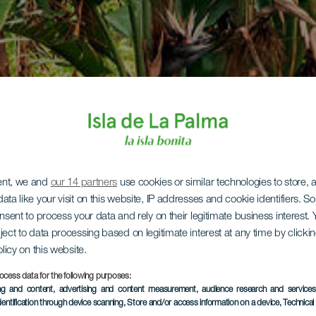
ent, we and
our 14 partners
use cookies or similar technologies to store,
ata like your visit on this website, IP addresses and cookie identifiers. 
onsent to process your data and rely on their legitimate business interest
ject to data processing based on legitimate interest at any time by click
olicy on this website.
ocess data for the following purposes:
ing and content, advertising and content measurement, audience research and service
dentification through device scanning
, Store and/or access information on a device
, Technica