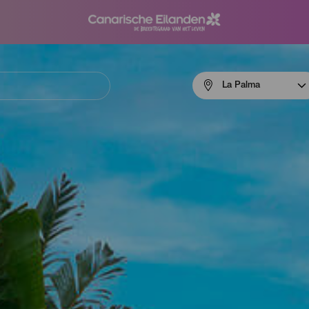
Menú
La Palma
navigation
La
Palma