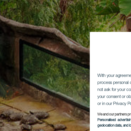
With your agreem
process personal d
not ask for your c
your consent or ob
or in our Privacy P
We and our partners pr
Personalised advertis
geolocation data, and i