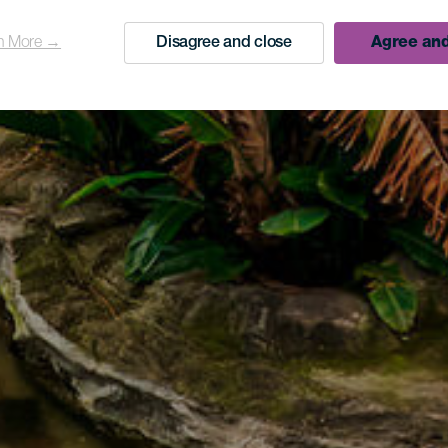
n More →
Disagree and close
Agree and