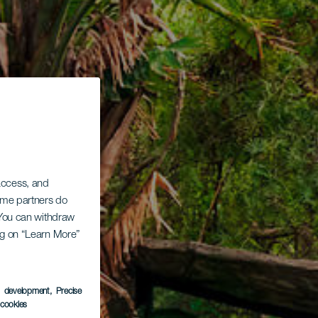
 access, and
Some partners do
. You can withdraw
ing on “Learn More”
s development
, Precise
l cookies