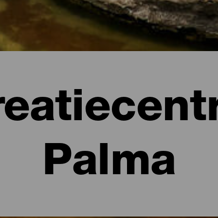
eatiecent
Palma