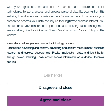
With your agreement, we and
our 14 partners
use cookies or similar
technologies to store, access, and process personal data like your visit on this
website, IP addresses and cookie identifiers. Some partners do not ask for your
consent to process your data and rely on their legitimate business interest. You
can withdraw your consent or object to data processing based on legitimate
interest at any time by clicking on “Learn More” or in our Privacy Policy on this
website.
We and our partners process data for the following purposes:
Personalised advertising and content, advertising and content measurement, audience
research and services development
, Precise geolocation data, and identification
through device scanning
, Store and/or access information on a device
, Technical
cookies
Learn More →
Disagree and close
Agree and close