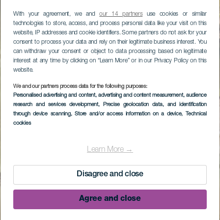
With your agreement, we and
our 14 partners
use cookies or similar
technologies to store, access, and process personal data like your visit on this
website, IP addresses and cookie identifiers. Some partners do not ask for your
consent to process your data and rely on their legitimate business interest. You
can withdraw your consent or object to data processing based on legitimate
interest at any time by clicking on “Learn More” or in our Privacy Policy on this
website.
We and our partners process data for the following purposes:
Personalised advertising and content, advertising and content measurement, audience
research and services development
, Precise geolocation data, and identification
through device scanning
, Store and/or access information on a device
, Technical
cookies
Learn More →
Disagree and close
Agree and close