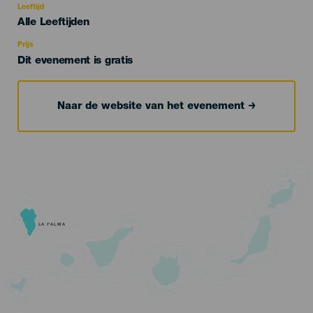
evento
Leeftijd
Edad
Alle Leeftijden
Recomendada
Prijs
Dit evenement is gratis
Naar de website van het evenement
LA PALMA