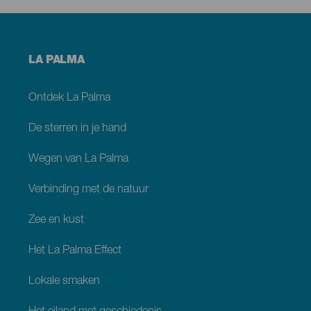
Menú
LA PALMA
footer
La
Palma
Ontdek La Palma
De sterren in je hand
Wegen van La Palma
Verbinding met de natuur
Zee en kust
Het La Palma Effect
Lokale smaken