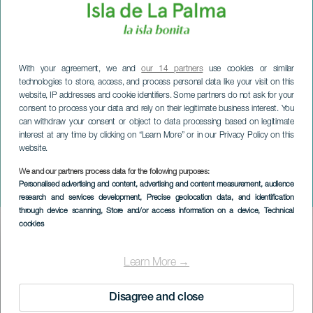
With your agreement, we and
our 14 partners
use cookies or similar
technologies to store, access, and process personal data like your visit on this
website, IP addresses and cookie identifiers. Some partners do not ask for your
consent to process your data and rely on their legitimate business interest. You
can withdraw your consent or object to data processing based on legitimate
interest at any time by clicking on “Learn More” or in our Privacy Policy on this
website.
LA PALMA
Kerstwijnbeurs van El
We and our partners process data for the following purposes:
Personalised advertising and content, advertising and content measurement, audience
Paso
research and services development
, Precise geolocation data, and identification
through device scanning
, Store and/or access information on a device
, Technical
cookies
Imagen
Listado
Learn More →
Disagree and close