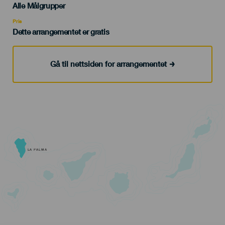
Edad
Alle Målgrupper
Recomendada
Pris
Dette arrangementet er gratis
Gå til nettsiden for arrangementet
LA PALMA