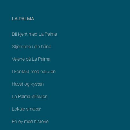
Menú
LA PALMA
footer
La
Palma
Bli kjent med La Palma
Stjernene i din hånd
Veiene på La Palma
I kontakt med naturen
Havet og kysten
La Palma-effekten
Lokale smaker
En øy med historie