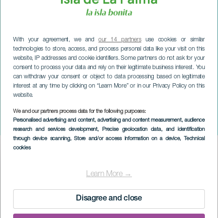
With your agreement, we and
our 14 partners
use cookies or similar
technologies to store, access, and process personal data like your visit on this
website, IP addresses and cookie identifiers. Some partners do not ask for your
consent to process your data and rely on their legitimate business interest. You
can withdraw your consent or object to data processing based on legitimate
interest at any time by clicking on “Learn More” or in our Privacy Policy on this
website.
LA PALMA
We and our partners process data for the following purposes:
Personalised advertising and content, advertising and content measurement, audience
El Paso julevinmesse
research and services development
, Precise geolocation data, and identification
through device scanning
, Store and/or access information on a device
, Technical
cookies
Imagen
Listado
Learn More →
Disagree and close