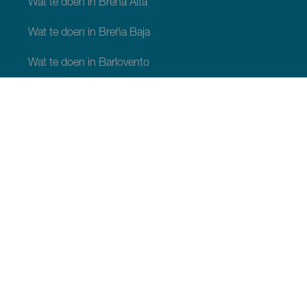
Wat te doen in Breña Alta
Wat te doen in Breña Baja
Wat te doen in Barlovento
Wat te doen in Garafia
Wat te doen in Los Llanos de Aridane
Wat te doen in Puntagorda
Wat te doen in San Andrés y Sauces
Wat te doen in Tijarafe
Wat te doen in Villa de Mazo