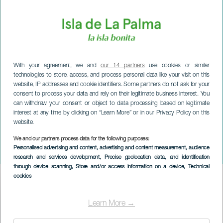
With your agreement, we and
our 14 partners
use cookies or similar
technologies to store, access, and process personal data like your visit on this
website, IP addresses and cookie identifiers. Some partners do not ask for your
consent to process your data and rely on their legitimate business interest. You
can withdraw your consent or object to data processing based on legitimate
interest at any time by clicking on “Learn More” or in our Privacy Policy on this
website.
We and our partners process data for the following purposes:
LA PALMA
Personalised advertising and content, advertising and content measurement, audience
Dames en dames
research and services development
, Precise geolocation data, and identification
through device scanning
, Store and/or access information on a device
, Technical
cookies
Imagen
Listado
Learn More →