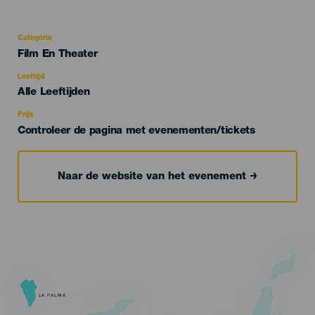
Categorie
Categoría
Film En Theater
del
evento
Leeftijd
Edad
Alle Leeftijden
Recomendada
Prijs
Controleer de pagina met evenementen/tickets
Naar de website van het evenement
LA PALMA