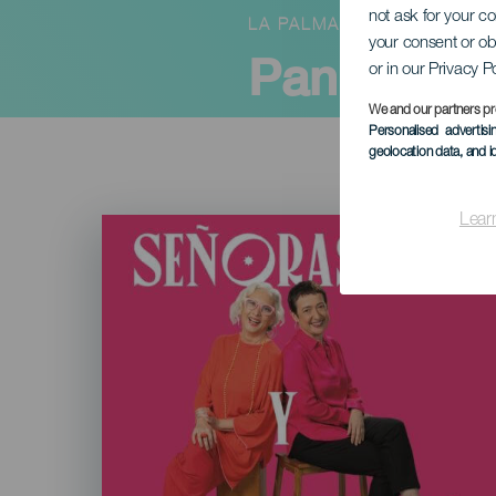
not ask for your c
LA PALMA
your consent or ob
Panie i Pa
or in our Privacy P
We and our partners pr
Personalised advertis
geolocation data, and i
Lear
Imagen
Listado