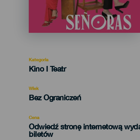
Kategoria
Categoría
Kino I Teatr
del
evento
Wiek
Edad
Bez Ograniczeń
Recomendada
Cena
Odwiedź stronę internetową wyd
biletów