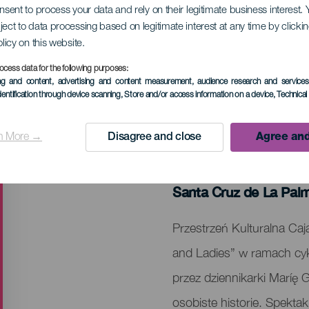
onsent to process your data and rely on their legitimate business interest
ject to data processing based on legitimate interest at any time by click
nie
olicy on this website.
ocess data for the following purposes:
ing and content, advertising and content measurement, audience research and service
dentification through device scanning
, Store and/or access information on a device
, Technica
n More →
Disagree and close
Agree and
MINIONE WYDARZENIA
11 April 2026
Localidad
Santa Cruz de La Pal
Descripción
Przestrzeń Kulturalna Caj
del
and Ladies” w ramach cy
evento
przez dziennikarki Maríę G
osobiste historie. Spekta