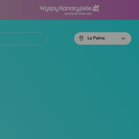
Menú
La Palma
navigation
La
Palma