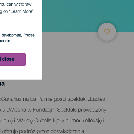
. You can withdraw
ing on “Learn More”
s development
, Precise
l cookies
 close
ma
aCanarias na La Palmie gości spektakl „Ladies
klu „Wiosna w Fundacji”. Spektakl prowadzony
uerrę i Mariolę Cubells łączy humor, refleksję i
kl oferuje podróż przez doświadczenia i