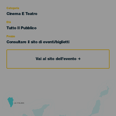
Categoria
Categoría
Cinema E Teatro
del
evento
Età
Edad
Tutto Il Pubblico
Recomendada
Prezzo
Consultare il sito di eventi/biglietti
Vai al sito dell’evento
LA PALMA