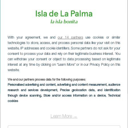
With your agreement, we and
our 14 partners
use cookies or similar
technologies to store, access, and process personal data like your visit on this
website, IP addresses and cookie identifiers. Some partners do not ask for your
consent to process your data and rely on their legitimate business interest. You
can withdraw your consent or object to data processing based on legitimate
interest at any time by clicking on “Learn More” or in our Privacy Policy on this
website.
We and our partners process data for the following purposes:
LA PALMA
Personalised advertising and content, advertising and content measurement, audience
Signore e signore
research and services development
, Precise geolocation data, and identification
through device scanning
, Store and/or access information on a device
, Technical
cookies
Imagen
Listado
Learn More →