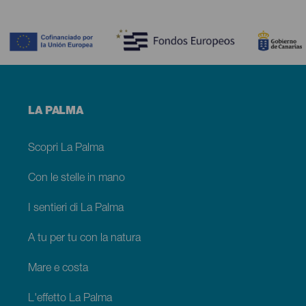
Contenido
Menú
LA PALMA
footer
La
Palma
Scopri La Palma
Con le stelle in mano
I sentieri di La Palma
A tu per tu con la natura
Mare e costa
L'effetto La Palma