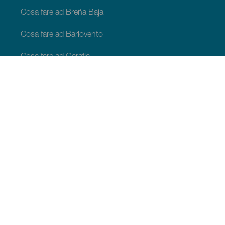
Cosa fare ad Breña Baja
Cosa fare ad Barlovento
Cosa fare ad Garafia
Cosa fare ad Los Llanos de Aridane
Cosa fare ad Puntagorda
Cosa fare ad San Andrés y Sauces
Cosa fare ad Tijarafe
Cosa fare ad Villa de Mazo