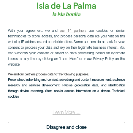
With your agreement, we and
our 14 partners
use cookies or similar
technologies to store, access, and process personal data like your visit on this
website, IP addresses and cookie identifiers. Some partners do not ask for your
consent to process your data and rely on their legitimate business interest. You
can withdraw your consent or object to data processing based on legitimate
interest at any time by clicking on “Learn More” or in our Privacy Policy on this
website.
LA PALMA
We and our partners process data for the following purposes:
Personalised advertising and content, advertising and content measurement, audience
Damer og damer
research and services development
, Precise geolocation data, and identification
through device scanning
, Store and/or access information on a device
, Technical
cookies
Imagen
Listado
Learn More →
Disagree and close