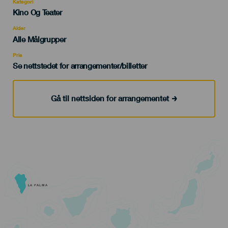
Kategori
Categoría
Kino Og Teater
del
evento
Alder
Edad
Alle Målgrupper
Recomendada
Pris
Se nettstedet for arrangementer/billetter
Gå til nettsiden for arrangementet
LA PALMA