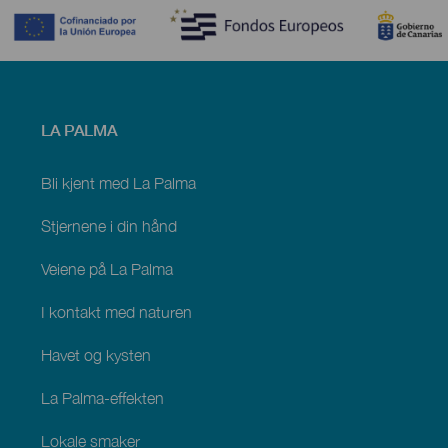
Menú
LA PALMA
footer
La
Palma
Bli kjent med La Palma
Stjernene i din hånd
Veiene på La Palma
I kontakt med naturen
Havet og kysten
La Palma-effekten
Lokale smaker