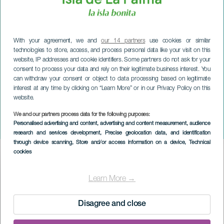
With your agreement, we and
our 14 partners
use cookies or similar
technologies to store, access, and process personal data like your visit on this
website, IP addresses and cookie identifiers. Some partners do not ask for your
consent to process your data and rely on their legitimate business interest. You
can withdraw your consent or object to data processing based on legitimate
interest at any time by clicking on “Learn More” or in our Privacy Policy on this
website.
LA PALMA
We and our partners process data for the following purposes:
Personalised advertising and content, advertising and content measurement, audience
Tenerife symfoniorkester
research and services development
, Precise geolocation data, and identification
through device scanning
, Store and/or access information on a device
, Technical
cookies
Imagen
Listado
Learn More →
Disagree and close