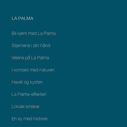
Menú
LA PALMA
footer
La
Palma
Bli kjent med La Palma
Stjernene i din hånd
Veiene på La Palma
I kontakt med naturen
Havet og kysten
La Palma-effekten
Lokale smaker
En øy med historie