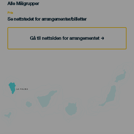
Edad
Alle Målgrupper
Recomendada
Pris
Se nettstedet for arrangementer/billetter
Gå til nettsiden for arrangementet
LA PALMA