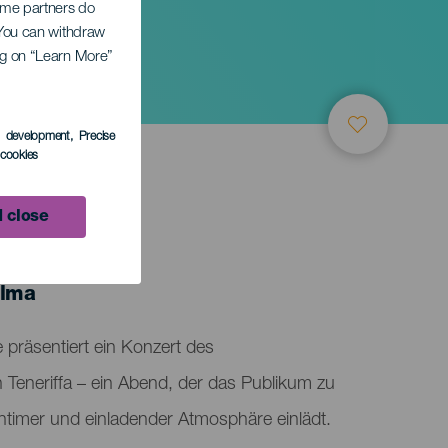
Some partners do
. You can withdraw
ing on “Learn More”
r
s development
, Precise
l cookies
 close
TUNG
alma
 präsentiert ein Konzert des
Teneriffa – ein Abend, der das Publikum zu
ntimer und einladender Atmosphäre einlädt.