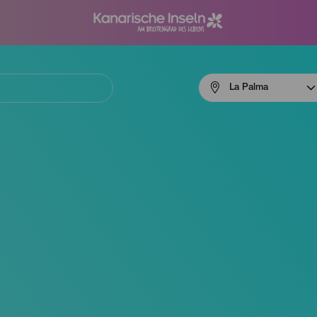
Menú
La Palma
navigation
La
Palma