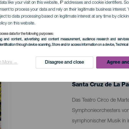
ata like your visit on this website, IP addresses and cookie identifiers. 
onsent to process your data and rely on their legitimate business interest
ject to data processing based on legitimate interest at any time by click
 Symphonieorcheste
olicy on this website.
ocess data for the following purposes:
ing and content, advertising and content measurement, audience research and service
dentification through device scanning
, Store and/or access information on a device
, Technica
n More →
Disagree and close
Agree and
VERGANGENE VERANSTAL
17 January 2026
Localidad
Santa Cruz de La P
Descripción
Das Teatro Circo de Marte
del
Symphonieorchesters von 
evento
symphonischer Musik in i