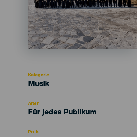
Kategorie
Categoría
Musik
del
evento
Alter
Edad
Für jedes Publikum
Recomendada
Preis