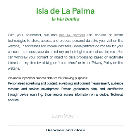
With your agreement, we and
our 14 partners
use cookies or similar
technologies to store, access, and process personal data like your visit on this
website, IP addresses and cookie identifiers. Some partners do not ask for your
consent to process your data and rely on their legitimate business interest. You
can withdraw your consent or object to data processing based on legitimate
interest at any time by clicking on “Learn More” or in our Privacy Policy on this
website.
We and our partners process data for the following purposes:
LA PALMA
Personalised advertising and content, advertising and content measurement, audience
Aridane Criminal
research and services development
, Precise geolocation data, and identification
through device scanning
, Store and/or access information on a device
, Technical
cookies
Imagen
Listado
Learn More →