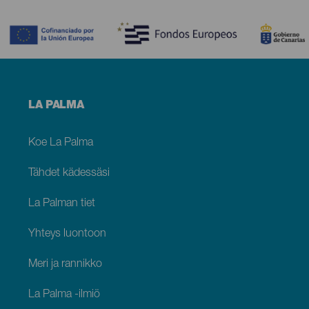
Contenido
Menú
LA PALMA
footer
La
Palma
Koe La Palma
Tähdet kädessäsi
La Palman tiet
Yhteys luontoon
Meri ja rannikko
La Palma -ilmiö