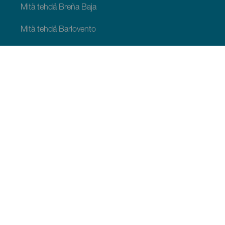
Mitä tehdä Breña Baja
Mitä tehdä Barlovento
Mitä tehdä Garafía
Mitä tehdä Los Llanos de Aridane
Mitä tehdä Puntagorda
Mitä tehdä San Andrés y Sauces
Mitä tehdä Tijarafe
Mitä tehdä Villa de Mazo
MITÄ NÄHDÄ JA TEHDÄ