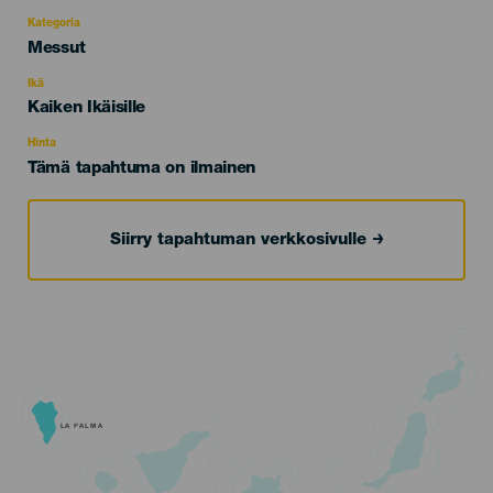
Kategoria
Categoría
Messut
del
evento
Ikä
Edad
Kaiken Ikäisille
Recomendada
Hinta
Tämä tapahtuma on ilmainen
Siirry tapahtuman verkkosivulle
LA PALMA