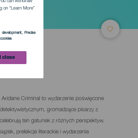
. You can withdraw
ing on “Learn More”
s development
, Precise
l cookies
 close
 Aridane Criminal to wydarzenie poświęcone
detektywistycznym, gromadzące pisarzy z
celebrują ten gatunek z różnych perspektyw.
ążek, prelekcje literackie i wydarzenia