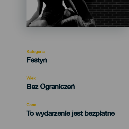
Kategoria
Categoría
Festyn
del
evento
Wiek
Edad
Bez Ograniczeń
Recomendada
Cena
To wydarzenie jest bezpłatne