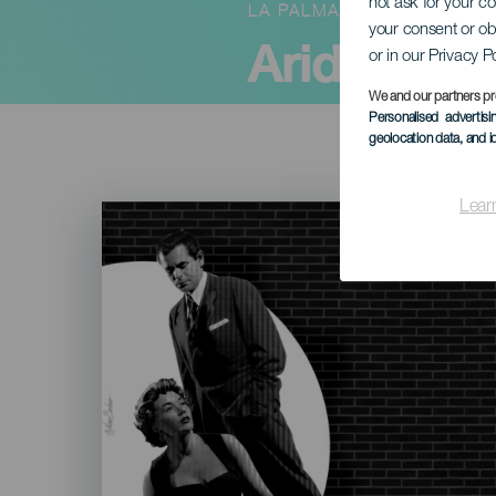
not ask for your c
LA PALMA
your consent or ob
Aridane Cr
or in our Privacy P
We and our partners pr
Personalised advertis
geolocation data, and i
Lear
Imagen
Listado