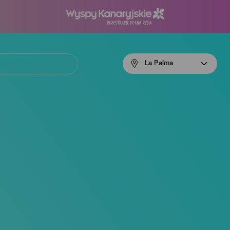
Menú
La Palma
navigation
La
Palma