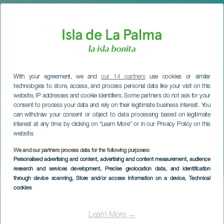
With your agreement, we and
our 14 partners
use cookies or similar
technologies to store, access, and process personal data like your visit on this
website, IP addresses and cookie identifiers. Some partners do not ask for your
consent to process your data and rely on their legitimate business interest. You
can withdraw your consent or object to data processing based on legitimate
interest at any time by clicking on “Learn More” or in our Privacy Policy on this
website.
We and our partners process data for the following purposes:
LA PALMA
Personalised advertising and content, advertising and content measurement, audience
Aridane Criminal
research and services development
, Precise geolocation data, and identification
through device scanning
, Store and/or access information on a device
, Technical
cookies
Imagen
Listado
Learn More →