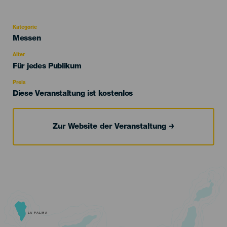
Kategorie
Categoría
Messen
del
evento
Alter
Edad
Für jedes Publikum
Recomendada
Preis
Diese Veranstaltung ist kostenlos
Zur Website der Veranstaltung
LA PALMA