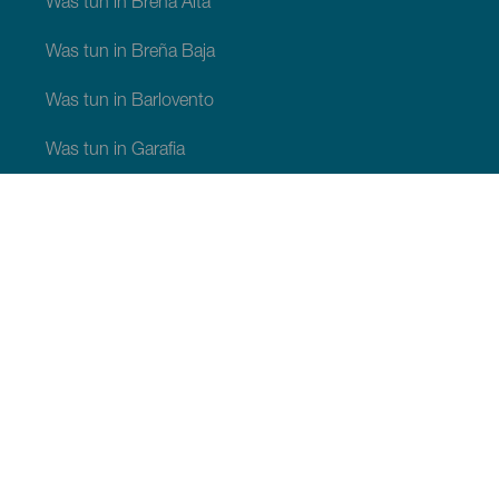
Was tun in Breña Alta
Was tun in Breña Baja
Was tun in Barlovento
Was tun in Garafia
Was tun in Los Llanos de Aridane
Was tun in Puntagorda
Was tun in San Andrés y Sauces
Was tun in Tijarafe
Was tun in Villa de Mazo