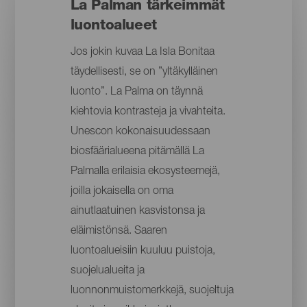
La Palman tärkeimmät
luontoalueet
Jos jokin kuvaa La Isla Bonitaa
täydellisesti, se on ”yltäkylläinen
luonto”. La Palma on täynnä
kiehtovia kontrasteja ja vivahteita.
Unescon kokonaisuudessaan
biosfäärialueena pitämällä La
Palmalla erilaisia ekosysteemejä,
joilla jokaisella on oma
ainutlaatuinen kasvistonsa ja
eläimistönsä. Saaren
luontoalueisiin kuuluu puistoja,
suojelualueita ja
luonnonmuistomerkkejä, suojeltuja