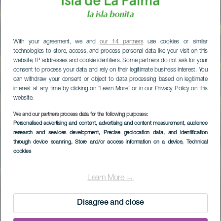
With your agreement, we and
our 14 partners
use cookies or similar
technologies to store, access, and process personal data like your visit on this
website, IP addresses and cookie identifiers. Some partners do not ask for your
consent to process your data and rely on their legitimate business interest. You
can withdraw your consent or object to data processing based on legitimate
interest at any time by clicking on “Learn More” or in our Privacy Policy on this
website.
We and our partners process data for the following purposes:
Personalised advertising and content, advertising and content measurement, audience
research and services development
, Precise geolocation data, and identification
through device scanning
, Store and/or access information on a device
, Technical
cookies
Learn More →
Disagree and close