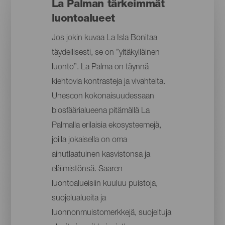
La Palman tärkeimmät
luontoalueet
Jos jokin kuvaa La Isla Bonitaa
täydellisesti, se on ”yltäkylläinen
luonto”. La Palma on täynnä
kiehtovia kontrasteja ja vivahteita.
Unescon kokonaisuudessaan
biosfäärialueena pitämällä La
Palmalla erilaisia ekosysteemejä,
joilla jokaisella on oma
ainutlaatuinen kasvistonsa ja
eläimistönsä. Saaren
luontoalueisiin kuuluu puistoja,
suojelualueita ja
luonnonmuistomerkkejä, suojeltuja