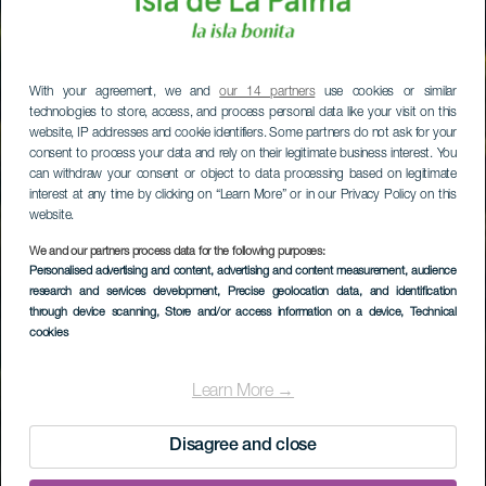
With your agreement, we and
our 14 partners
use cookies or similar
technologies to store, access, and process personal data like your visit on this
website, IP addresses and cookie identifiers. Some partners do not ask for your
consent to process your data and rely on their legitimate business interest. You
can withdraw your consent or object to data processing based on legitimate
interest at any time by clicking on “Learn More” or in our Privacy Policy on this
website.
We and our partners process data for the following purposes:
Personalised advertising and content, advertising and content measurement, audience
research and services development
, Precise geolocation data, and identification
through device scanning
, Store and/or access information on a device
, Technical
cookies
Learn More →
Disagree and close