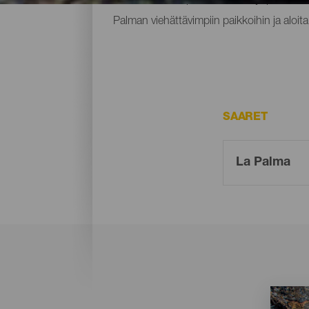
Palman viehättävimpiin paikkoihin ja aloit
SAARET
Imagen
Imagen
Listado