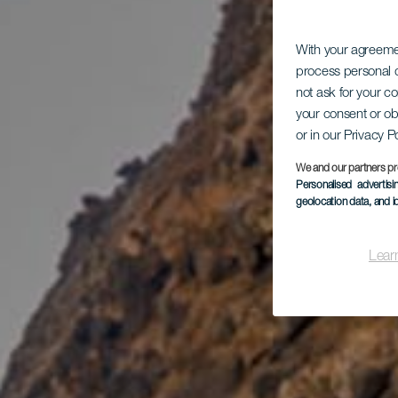
With your agreem
process personal d
not ask for your c
your consent or ob
or in our Privacy P
We and our partners pr
Personalised advertis
geolocation data, and i
Lear