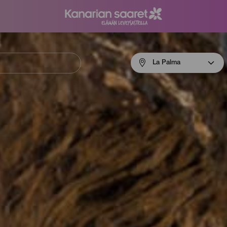
Menú
La Palma
navigation
La
Palma