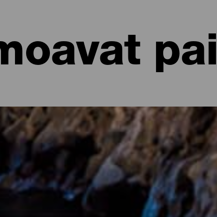
moavat pai
t paikat
istoriallisten mukulakivikatujen lisäksi La Palmassa on paljon mui
uosia vanhojen metsien keskellä tai lohikäärmepuiden keskellä sijait
tä. Voit jopa löytää itsesi kylästä, joka sijaitsee rotkojen välissä tai 