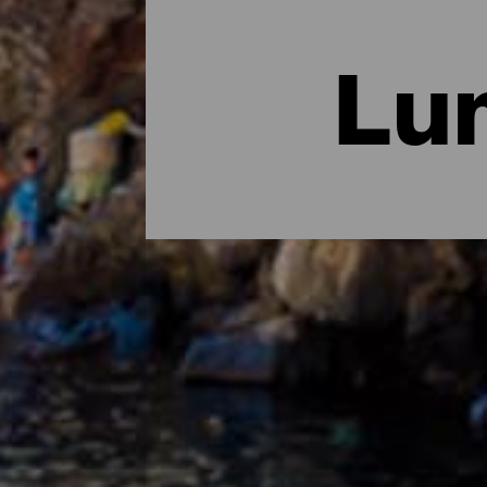
Lu
La Palman viehättävimmä
Pääkaupungin värikkäiden parvekkeiden ja h
kulkiessaan voi helposti törmätä tuhansia v
vaalivat vieläkin paikallisia käsityöperintei