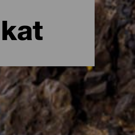
kat
takin viehättäviä paikkoja. Saaren läpi
seviin värikkäisiin pikku kyliin, jotka
luolan sisällä meren rannalla. Tutustu La