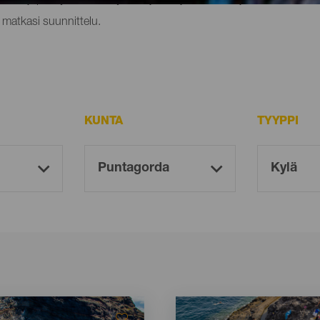
a matkasi suunnittelu.
KUNTA
TYYPPI
Imagen
Imagen
Listado