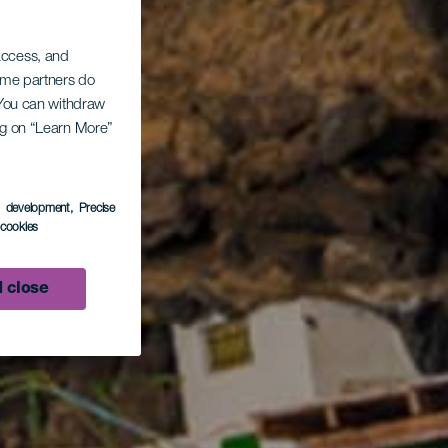
 access, and
Some partners do
. You can withdraw
ing on “Learn More”
s development
, Precise
l cookies
 close