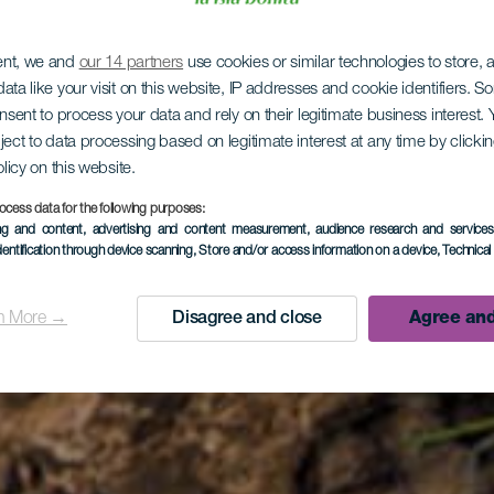
ent, we and
our 14 partners
use cookies or similar technologies to store,
ata like your visit on this website, IP addresses and cookie identifiers. 
onsent to process your data and rely on their legitimate business interest
ject to data processing based on legitimate interest at any time by click
olicy on this website.
ocess data for the following purposes:
ing and content, advertising and content measurement, audience research and service
dentification through device scanning
, Store and/or access information on a device
, Technica
n More →
Disagree and close
Agree and