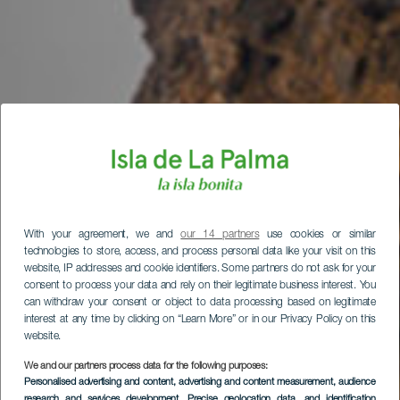
With your agreement, we and
our 14 partners
use cookies or similar
technologies to store, access, and process personal data like your visit on this
website, IP addresses and cookie identifiers. Some partners do not ask for your
consent to process your data and rely on their legitimate business interest. You
can withdraw your consent or object to data processing based on legitimate
interest at any time by clicking on “Learn More” or in our Privacy Policy on this
website.
We and our partners process data for the following purposes:
Personalised advertising and content, advertising and content measurement, audience
research and services development
, Precise geolocation data, and identification