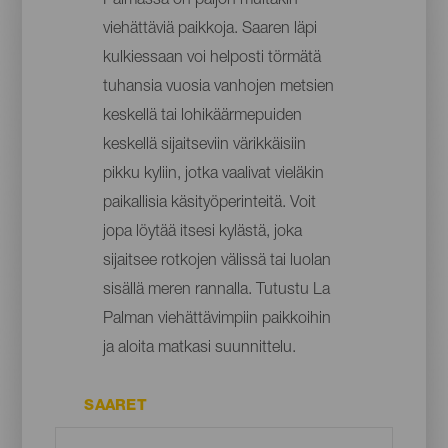
Palmassa on paljon muitakin
viehättäviä paikkoja. Saaren läpi
kulkiessaan voi helposti törmätä
tuhansia vuosia vanhojen metsien
keskellä tai lohikäärmepuiden
keskellä sijaitseviin värikkäisiin
pikku kyliin, jotka vaalivat vieläkin
paikallisia käsityöperinteitä. Voit
jopa löytää itsesi kylästä, joka
sijaitsee rotkojen välissä tai luolan
sisällä meren rannalla. Tutustu La
Palman viehättävimpiin paikkoihin
ja aloita matkasi suunnittelu.
SAARET