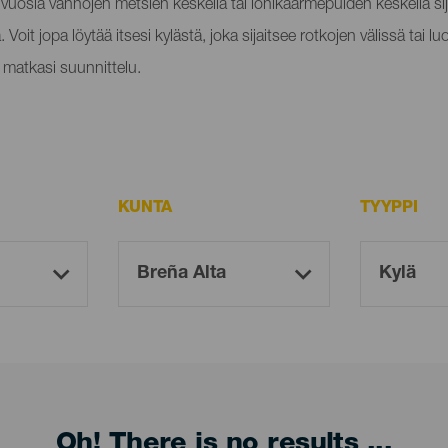
uosia vanhojen metsien keskellä tai lohikäärmepuiden keskellä sijait
tä. Voit jopa löytää itsesi kylästä, joka sijaitsee rotkojen välissä tai 
a matkasi suunnittelu.
KUNTA
TYYPPI
Oh! There is no results ...