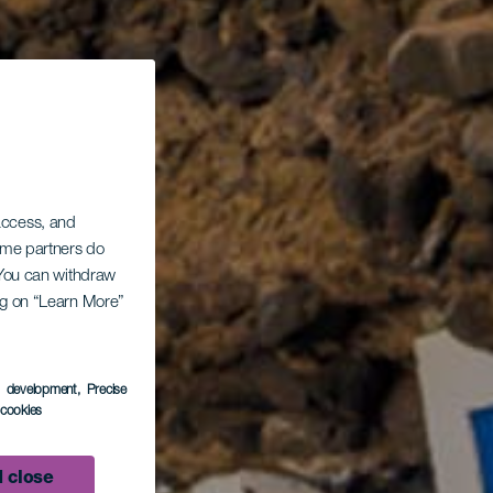
 access, and
Some partners do
. You can withdraw
ing on “Learn More”
s development
, Precise
l cookies
 close