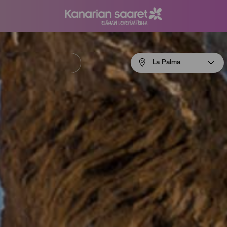
Menú
La Palma
navigation
La
Palma