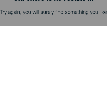
Try again, you will surely find something you like
MITÄ NÄHDÄ JA TEHDÄ
Tähtien tarkkailu La Palmalla
Reittejä La Palmalla
Uimarannat La Palmalla
Näköalapaikat La Palmalla