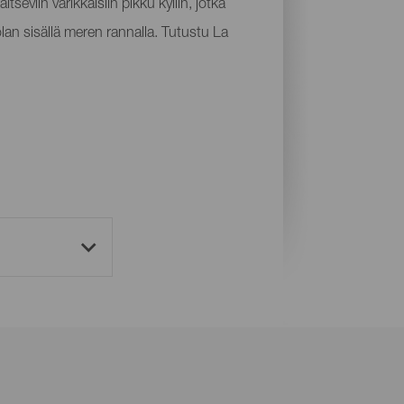
seviin värikkäisiin pikku kyliin, jotka
luolan sisällä meren rannalla. Tutustu La