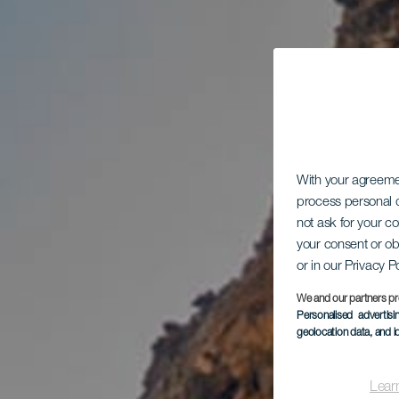
With your agreem
process personal d
not ask for your c
your consent or ob
or in our Privacy P
We and our partners pr
Personalised advertis
geolocation data, and i
Lear