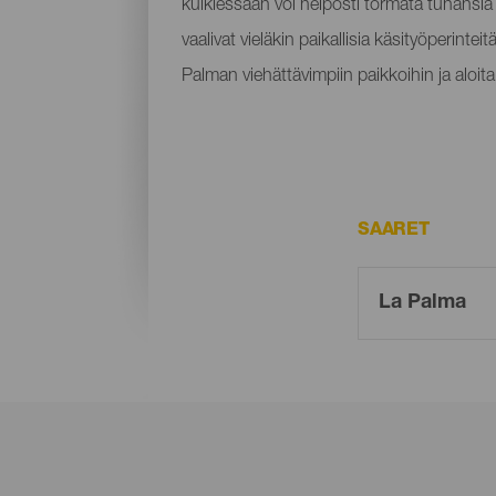
kulkiessaan voi helposti törmätä tuhansia v
vaalivat vieläkin paikallisia käsityöperintei
Palman viehättävimpiin paikkoihin ja aloit
SAARET