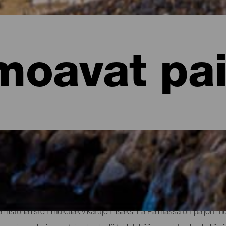
moavat pai
t paikat
istoriallisten mukulakivikatujen lisäksi La Palmassa on paljon mui