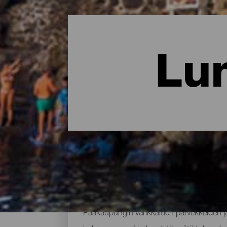
Lu
La Palman viehättävimmä
Pääkaupungin värikkäiden parvekkeiden ja h