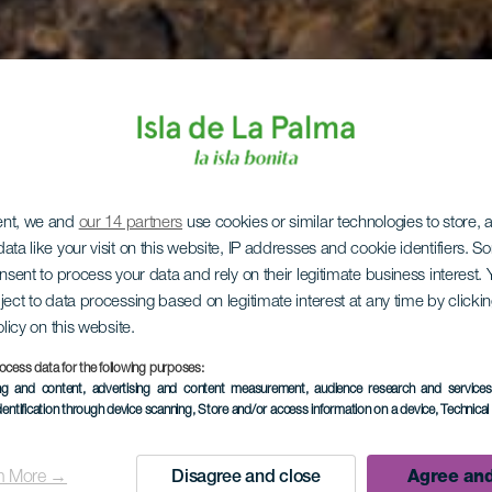
ent, we and
our 14 partners
use cookies or similar technologies to store,
ata like your visit on this website, IP addresses and cookie identifiers. 
onsent to process your data and rely on their legitimate business interest
ject to data processing based on legitimate interest at any time by click
olicy on this website.
ocess data for the following purposes:
ing and content, advertising and content measurement, audience research and service
dentification through device scanning
, Store and/or access information on a device
, Technica
n More →
Disagree and close
Agree and