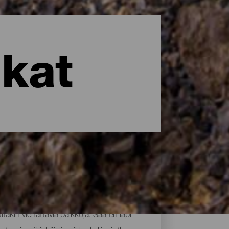
kat
takin viehättäviä paikkoja. Saaren läpi