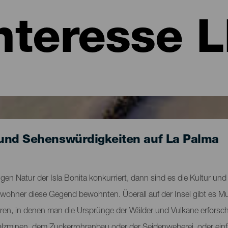
nteresse 
und Sehenswürdigkeiten auf La Palma
gen Natur der Isla Bonita konkurriert, dann sind es die Kultur und 
Ureinwohner diese Gegend bewohnten. Überall auf der Insel gibt e
tren, in denen man die Ursprünge der Wälder und Vulkane erforsch
 Salzminen, dem Zuckerrohranbau oder der Seidenweberei, oder ein