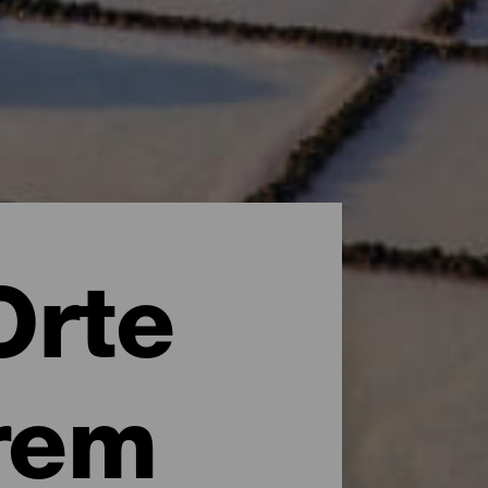
Orte
rem