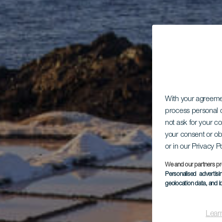
With your agreem
process personal d
not ask for your c
your consent or ob
or in our Privacy P
We and our partners pr
Personalised advertis
geolocation data, and i
Lear