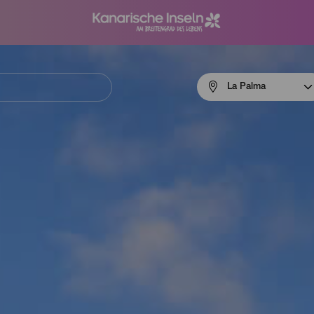
Menú
La Palma
navigation
La
Palma