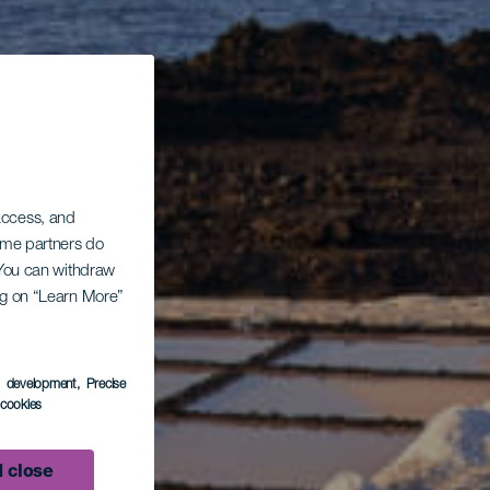
 access, and
Some partners do
. You can withdraw
ing on “Learn More”
s development
, Precise
l cookies
 close