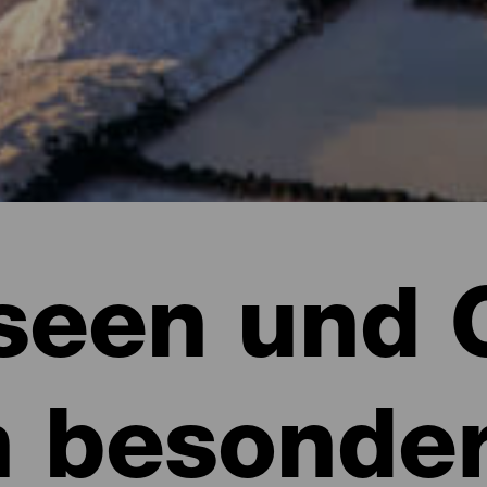
een und 
n besonde