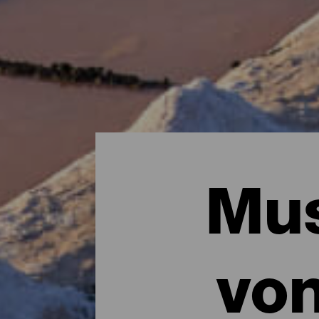
Mus
vo