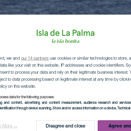
ent, we and
our 14 partners
use cookies or similar technologies to store,
ata like your visit on this website, IP addresses and cookie identifiers. 
onsent to process your data and rely on their legitimate business interest
ject to data processing based on legitimate interest at any time by click
olicy on this website.
ocess data for the following purposes:
ing and content, advertising and content measurement, audience research and service
dentification through device scanning
, Store and/or access information on a device
, Technica
n More →
Disagree and close
Agree and