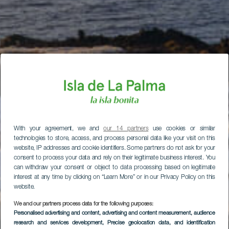
With your agreement, we and
our 14 partners
use cookies or similar
technologies to store, access, and process personal data like your visit on this
website, IP addresses and cookie identifiers. Some partners do not ask for your
consent to process your data and rely on their legitimate business interest. You
can withdraw your consent or object to data processing based on legitimate
interest at any time by clicking on “Learn More” or in our Privacy Policy on this
website.
We and our partners process data for the following purposes:
Personalised advertising and content, advertising and content measurement, audience
research and services development
, Precise geolocation data, and identification