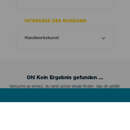
INTERESSE DES MUSEUMS
Oh! Kein Ergebnis gefunden ...
Versuche es erneut, du wirst sicher etwas finden, das dir gefällt.
Menú
LA PALMA
footer
La
Palma
La Palma kennenlernen