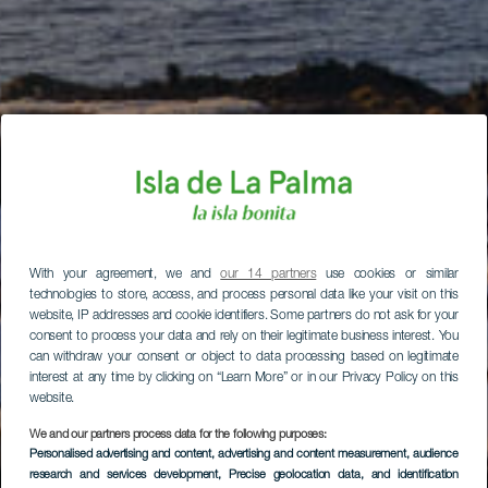
With your agreement, we and
our 14 partners
use cookies or similar
technologies to store, access, and process personal data like your visit on this
website, IP addresses and cookie identifiers. Some partners do not ask for your
consent to process your data and rely on their legitimate business interest. You
can withdraw your consent or object to data processing based on legitimate
interest at any time by clicking on “Learn More” or in our Privacy Policy on this
website.
We and our partners process data for the following purposes:
Personalised advertising and content, advertising and content measurement, audience
research and services development
, Precise geolocation data, and identification