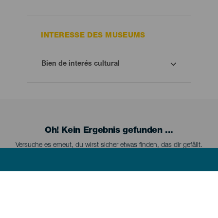
INTERESSE DES MUSEUMS
Oh! Kein Ergebnis gefunden ...
Versuche es erneut, du wirst sicher etwas finden, das dir gefällt.
Menú
LA PALMA
footer
La
Palma
La Palma kennenlernen